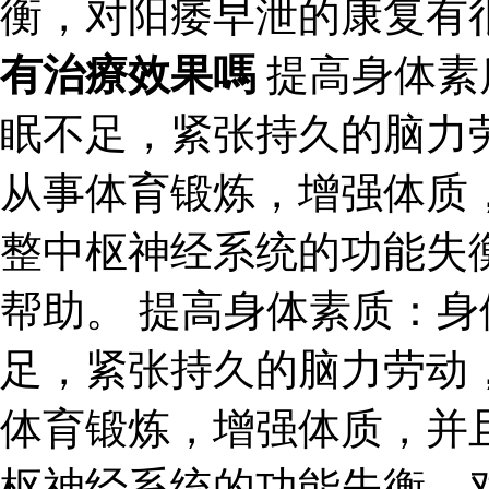
衡，对阳痿早泄的康复有
有治療效果嗎
提高身体素
眠不足，紧张持久的脑力
从事体育锻炼，增强体质
整中枢神经系统的功能失
帮助。 提高身体素质：
足，紧张持久的脑力劳动
体育锻炼，增强体质，并
枢神经系统的功能失衡，