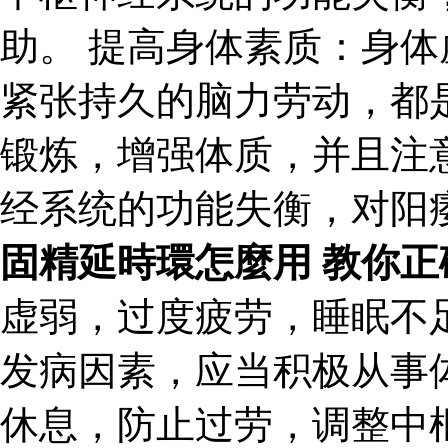
助。 提高身体素质：身
紧张持久的脑力劳动，都
锻炼，增强体质，并且注
经系统的功能失衡，对阳
固精延時環怎麼用 教你正
虚弱，过度疲劳，睡眠不
发病因素，应当积极从事
休息，防止过劳，调整中