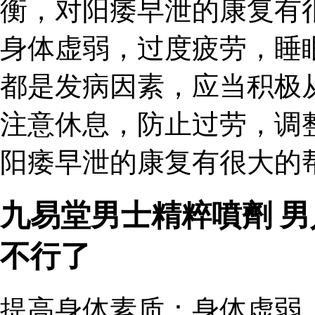
衡，对阳痿早泄的康复有
身体虚弱，过度疲劳，睡
都是发病因素，应当积极
注意休息，防止过劳，调
阳痿早泄的康复有很大的帮
九易堂男士精粹噴劑 
不行了
提高身体素质：身体虚弱