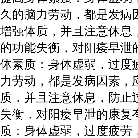
久的脑力劳动，都是发病
增强体质，并且注意休息
的功能失衡，对阳痿早泄
体素质：身体虚弱，过度
力劳动，都是发病因素，
质，并且注意休息，防止
失衡，对阳痿早泄的康复
质：身体虚弱，过度疲劳