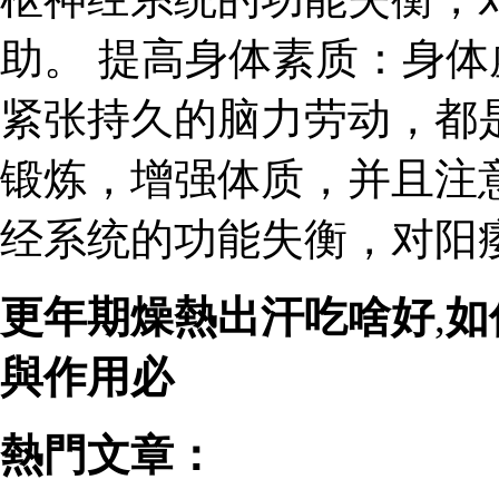
助。 提高身体素质：身
紧张持久的脑力劳动，都
锻炼，增强体质，并且注
经系统的功能失衡，对阳
更年期燥熱出汗吃啥好
,
如
與作用必
熱門文章：