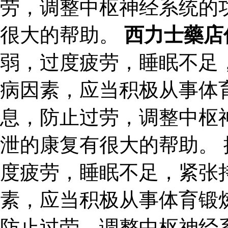
劳，调整中枢神经系统的
很大的帮助。
西力士藥店
弱，过度疲劳，睡眠不足
病因素，应当积极从事体
息，防止过劳，调整中枢
泄的康复有很大的帮助。
度疲劳，睡眠不足，紧张
素，应当积极从事体育锻
防止过劳，调整中枢神经