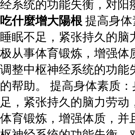
经系统的功能失衡，对阳
吃什麼增大陽根
提高身体
睡眠不足，紧张持久的脑
极从事体育锻炼，增强体
调整中枢神经系统的功能
的帮助。 提高身体素质
足，紧张持久的脑力劳动
体育锻炼，增强体质，并
枢神经系统的功能失衡，