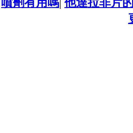
噴劑有用嗎
|
他達拉非片