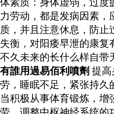
体素质：身体虚弱，过度
力劳动，都是发病因素，
质，并且注意休息，防止
失衡，对阳痿早泄的康复
不久未来的长什么样自带
有誰用過易佰利噴劑
提高
劳，睡眠不足，紧张持久
当积极从事体育锻炼，增
劳，调整中枢神经系统的