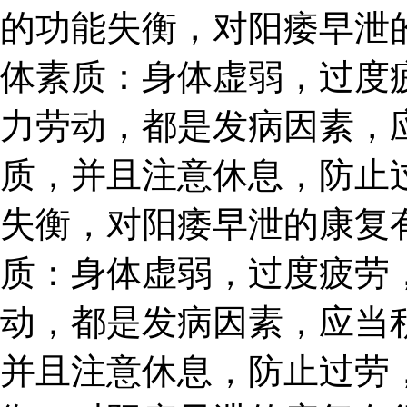
的功能失衡，对阳痿早泄
体素质：身体虚弱，过度
力劳动，都是发病因素，
质，并且注意休息，防止
失衡，对阳痿早泄的康复
质：身体虚弱，过度疲劳
动，都是发病因素，应当
并且注意休息，防止过劳