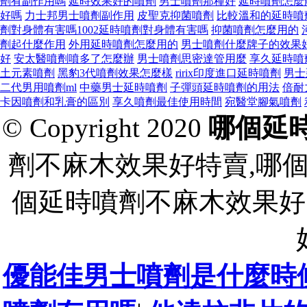
劑有副作用嗎
延時效果好的噴劑
男士噴劑那種好
延時噴劑怎麼
好嗎
力士邦男士噴劑副作用
皮聖克抑菌噴劑
比較溫和的延時噴
劑對身體有害嗎1002延時噴劑對身體有害嗎
抑菌噴劑怎麼用的
劑起什麼作用
外用延時噴劑怎麼用的
男士噴劑什麼牌子的效果
好
安太醫噴劑噴多了怎麼辦
男士噴劑思密達管用麼
享久延時噴
土元素噴劑
黑豹3代噴劑效果怎麼樣
ririx印度進口延時噴劑
男士
二代男用噴劑ml
中藥男士延時噴劑
子彈頭延時噴劑的用法
倍耐
卡因噴劑和乳膏的區別
享久噴劑最佳使用時間
宛醫堂腳氣噴劑
© Copyright 2020
哪個延
劑不麻木效果好特賣,哪
個延時噴劑不麻木效果好
優能佳男士噴劑是什麼時