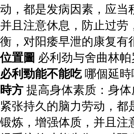
动，都是发病因素，应当
并且注意休息，防止过劳
衡，对阳痿早泄的康复有
位置圖
必利劲与舍曲林帕
必利勁能不能吃
哪個延時
時方
提高身体素质：身体
紧张持久的脑力劳动，都
锻炼，增强体质，并且注