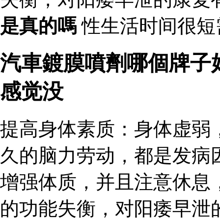
是真的嗎
性生活时间很短
汽車鍍膜噴劑哪個牌子
感觉没
提高身体素质：身体虚弱
久的脑力劳动，都是发病
增强体质，并且注意休息
的功能失衡，对阳痿早泄