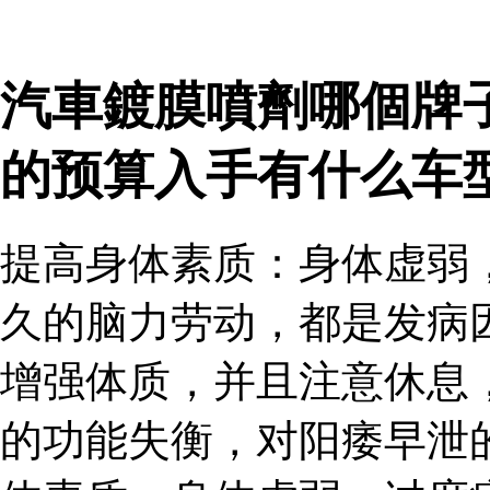
汽車鍍膜噴劑哪個牌
的预算入手有什么车
提高身体素质：身体虚弱
久的脑力劳动，都是发病
增强体质，并且注意休息
的功能失衡，对阳痿早泄