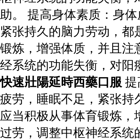
助。 提高身体素质：身
紧张持久的脑力劳动，都
锻炼，增强体质，并且注
经系统的功能失衡，对阳
快速壯陽延時西藥口服
提
疲劳，睡眠不足，紧张持
应当积极从事体育锻炼，
过劳，调整中枢神经系统