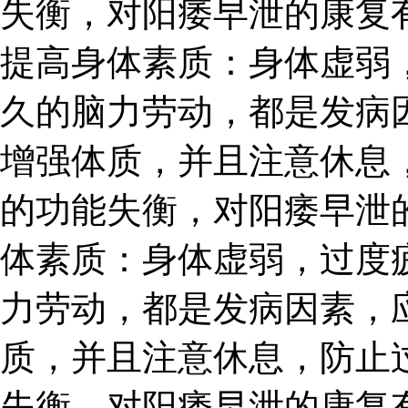
失衡，对阳痿早泄的康复
提高身体素质：身体虚弱
久的脑力劳动，都是发病
增强体质，并且注意休息
的功能失衡，对阳痿早泄
体素质：身体虚弱，过度
力劳动，都是发病因素，
质，并且注意休息，防止
失衡，对阳痿早泄的康复