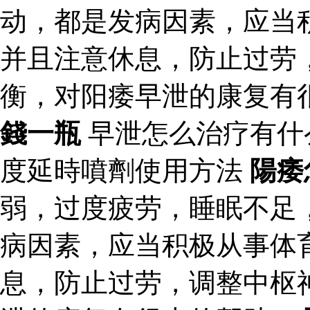
动，都是发病因素，应当
并且注意休息，防止过劳
衡，对阳痿早泄的康复有
錢一瓶
早泄怎么治疗有什
度延時噴劑使用方法
陽痿
弱，过度疲劳，睡眠不足
病因素，应当积极从事体
息，防止过劳，调整中枢