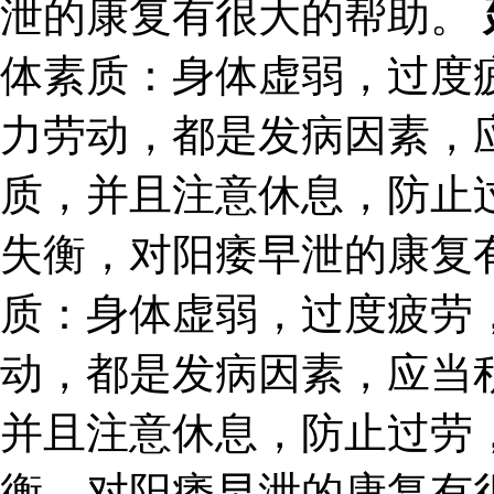
泄的康复有很大的帮助。
体素质：身体虚弱，过度
力劳动，都是发病因素，
质，并且注意休息，防止
失衡，对阳痿早泄的康复
质：身体虚弱，过度疲劳
动，都是发病因素，应当
并且注意休息，防止过劳
衡，对阳痿早泄的康复有