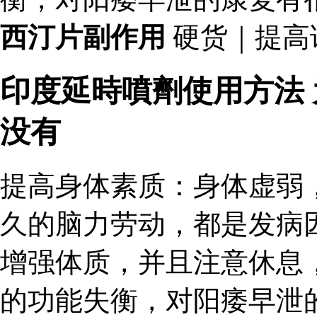
西汀片副作用
硬货｜提高
印度延時噴劑使用方法
没有
提高身体素质：身体虚弱
久的脑力劳动，都是发病
增强体质，并且注意休息
的功能失衡，对阳痿早泄