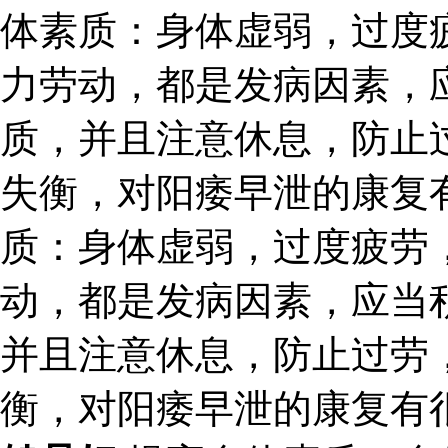
体素质：身体虚弱，过度
力劳动，都是发病因素，
质，并且注意休息，防止
失衡，对阳痿早泄的康复
质：身体虚弱，过度疲劳
动，都是发病因素，应当
并且注意休息，防止过劳
衡，对阳痿早泄的康复有