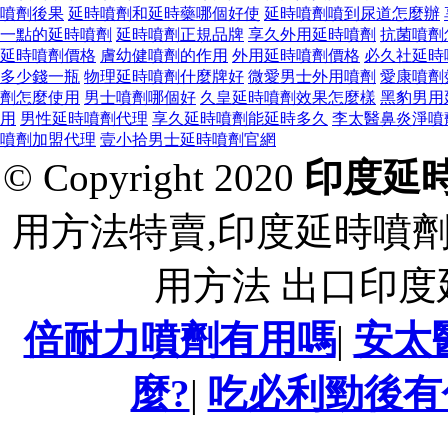
噴劑後果
延時噴劑和延時藥哪個好使
延時噴劑噴到尿道怎麼辦
一點的延時噴劑
延時噴劑正規品牌
享久外用延時噴劑
抗菌噴劑
延時噴劑價格
膚幼健噴劑的作用
外用延時噴劑價格
必久社延時
多少錢一瓶
物理延時噴劑什麼牌好
微愛男士外用噴劑
愛康噴劑
劑怎麼使用
男士噴劑哪個好
久皇延時噴劑效果怎麼樣
黑豹男用
用
男性延時噴劑代理
享久延時噴劑能延時多久
李太醫鼻炎淨噴
噴劑加盟代理
壹小拾男士延時噴劑官網
© Copyright 2020
印度延
用方法特賣,印度延時噴
用方法 出口印
倍耐力噴劑有用嗎
|
安太
麼?
|
吃必利勁後有