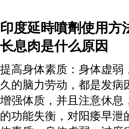
印度延時噴劑使用方
长息肉是什么原因
提高身体素质：身体虚弱
久的脑力劳动，都是发病
增强体质，并且注意休息
的功能失衡，对阳痿早泄