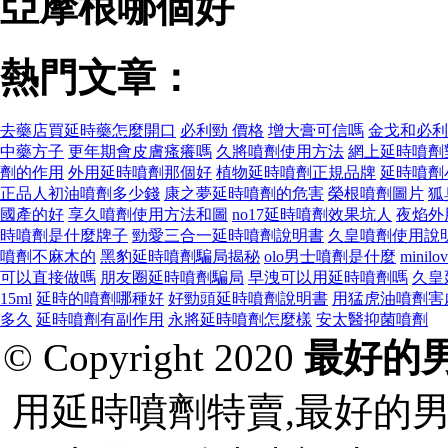
亞摩根哪個好
熱門文章：
去藥店買延時藥怎麼開口
必利勁 價格
增大膏可信嗎
金戈和必利
中藥方子
更年期會皮膚瘙癢嗎
久將噴劑使用方法
網上延時噴劑
劑的作用
外用延時噴劑那個好
植物延時噴劑正規品牌
延時噴劑
正品人初油噴劑多少錢
康之夢延時噴劑的危害
榮根噴劑圖片
狐
國產的好
享久噴劑使用方法和圖
no17延時噴劑效果坑人
夜焰外
時噴劑是什麼牌子
勁愛三合一延時噴劑說明書
久皇噴劑使用說
噴劑不麻木的
黑豹延時噴劑騙局揭秘
olo男士噴劑是什麼
mini
可以直接做嗎
朋友圈延時噴劑騙局
早洩可以用延時噴劑嗎
久皇
15ml
延時的噴劑哪種好
好勁頭延時噴劑說明書
用猛虎油噴劑害
多久
延時噴劑有副作用
永將延時噴劑怎麼樣
安太醫抑菌噴劑
© Copyright 2020
最好的
用延時噴劑特賣,最好的