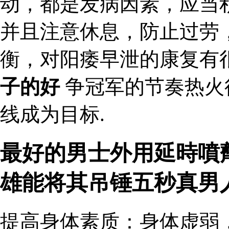
动，都是发病因素，应当
并且注意休息，防止过劳
衡，对阳痿早泄的康复有
子的好
争冠军的节奏热火
线成为目标.
最好的男士外用延時噴
雄能将其吊锤五秒真男
提高身体素质：身体虚弱