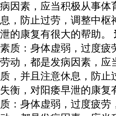
病因素，应当积极从事体
息，防止过劳，调整中枢
泄的康复有很大的帮助。
素质：身体虚弱，过度疲
劳动，都是发病因素，应
质，并且注意休息，防止
失衡，对阳痿早泄的康复
质：身体虚弱，过度疲劳