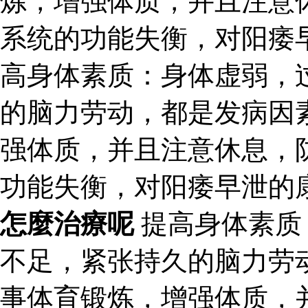
炼，增强体质，并且注意
系统的功能失衡，对阳痿
高身体素质：身体虚弱，
的脑力劳动，都是发病因
强体质，并且注意休息，
功能失衡，对阳痿早泄的
怎麼治療呢
提高身体素质
不足，紧张持久的脑力劳
事体育锻炼，增强体质，