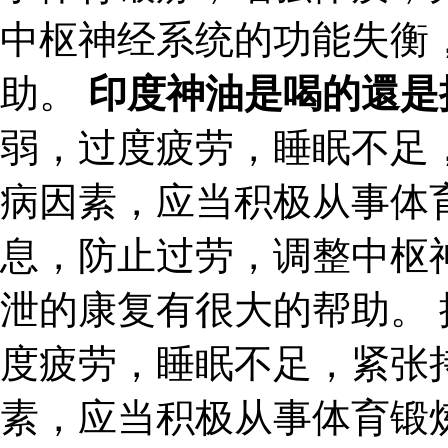
中枢神经系统的功能失衡
助。
印度神油是喝的還是
弱，过度疲劳，睡眠不足
病因素，应当积极从事体
息，防止过劳，调整中枢
泄的康复有很大的帮助。
度疲劳，睡眠不足，紧张
素，应当积极从事体育锻