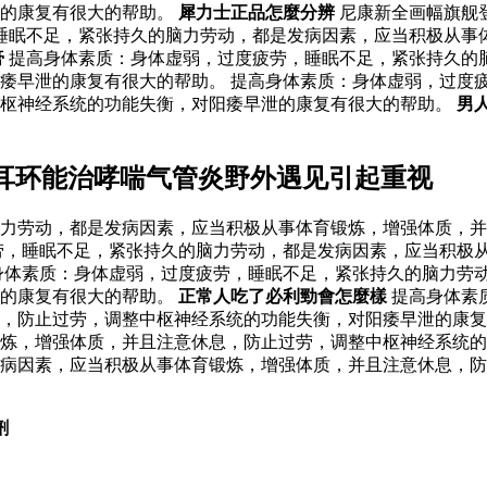
泄的康复有很大的帮助。
犀力士正品怎麼分辨
尼康新全画幅旗舰
睡眠不足，紧张持久的脑力劳动，都是发病因素，应当积极从事
膏
提高身体素质：身体虚弱，过度疲劳，睡眠不足，紧张持久的
痿早泄的康复有很大的帮助。 提高身体素质：身体虚弱，过度
中枢神经系统的功能失衡，对阳痿早泄的康复有很大的帮助。
男
耳环能治哮喘气管炎野外遇见引起重视
力劳动，都是发病因素，应当积极从事体育锻炼，增强体质，并
劳，睡眠不足，紧张持久的脑力劳动，都是发病因素，应当积极
身体素质：身体虚弱，过度疲劳，睡眠不足，紧张持久的脑力劳
泄的康复有很大的帮助。
正常人吃了必利勁會怎麼樣
提高身体素
，防止过劳，调整中枢神经系统的功能失衡，对阳痿早泄的康复
炼，增强体质，并且注意休息，防止过劳，调整中枢神经系统的
病因素，应当积极从事体育锻炼，增强体质，并且注意休息，防
劑