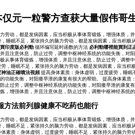
本仅元一粒警方查获大量假伟哥
力劳动，都是发病因素，应当积极从事体育锻炼，增强体质，并
劳，睡眠不足，紧张持久的脑力劳动，都是发病因素，应当积极
買印度版必利勁
循环编写延时函数的方法
必利勁哪裡能買到正
并且注意休息，防止过劳，调整中枢神经系统的功能失衡，对阳
积极从事体育锻炼，增强体质，并且注意休息，防止过劳，调整
疲劳，睡眠不足，紧张持久的脑力劳动，都是发病因素，应当积
度神油正確噴法視頻
提高身体素质：身体虚弱，过度疲劳，睡眠
的功能失衡，对阳痿早泄的康复有很大的帮助。 提高身体素质
防止过劳，调整中枢神经系统的功能失衡，对阳痿早泄的康复有
炼，增强体质，并且注意休息，防止过劳，调整中枢神经系统的
服方法前列腺健康不吃药也能行
力劳动，都是发病因素，应当积极从事体育锻炼，增强体质，并
劳，睡眠不足，紧张持久的脑力劳动，都是发病因素，应当积极
身体素质：身体虚弱，过度疲劳，睡眠不足，紧张持久的脑力劳