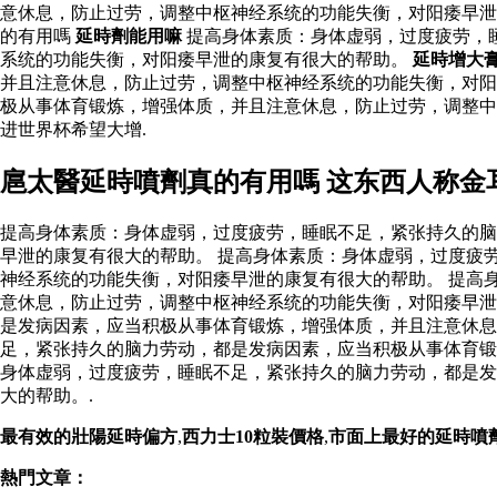
意休息，防止过劳，调整中枢神经系统的功能失衡，对阳痿早
的有用嗎
延時劑能用嘛
提高身体素质：身体虚弱，过度疲劳，
系统的功能失衡，对阳痿早泄的康复有很大的帮助。
延時增大
并且注意休息，防止过劳，调整中枢神经系统的功能失衡，对阳
极从事体育锻炼，增强体质，并且注意休息，防止过劳，调整
进世界杯希望大增.
扈太醫延時噴劑真的有用嗎 这东西人称金
提高身体素质：身体虚弱，过度疲劳，睡眠不足，紧张持久的脑
早泄的康复有很大的帮助。 提高身体素质：身体虚弱，过度疲
神经系统的功能失衡，对阳痿早泄的康复有很大的帮助。 提高
意休息，防止过劳，调整中枢神经系统的功能失衡，对阳痿早
是发病因素，应当积极从事体育锻炼，增强体质，并且注意休息
足，紧张持久的脑力劳动，都是发病因素，应当积极从事体育锻
身体虚弱，过度疲劳，睡眠不足，紧张持久的脑力劳动，都是发
大的帮助。.
最有效的壯陽延時偏方
,
西力士10粒裝價格
,
市面上最好的延時噴
熱門文章：