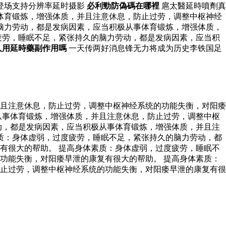
登场支持分辨率延时摄影
必利勁防偽碼在哪裡
扈太醫延時噴劑真
体育锻炼，增强体质，并且注意休息，防止过劳，调整中枢神经
脑力劳动，都是发病因素，应当积极从事体育锻炼，增强体质，
疲劳，睡眠不足，紧张持久的脑力劳动，都是发病因素，应当积
人用延時藥副作用嗎
一天传两好消息锋无力将成为历史李铁国足
且注意休息，防止过劳，调整中枢神经系统的功能失衡，对阳痿
从事体育锻炼，增强体质，并且注意休息，防止过劳，调整中枢
动，都是发病因素，应当积极从事体育锻炼，增强体质，并且注
质：身体虚弱，过度疲劳，睡眠不足，紧张持久的脑力劳动，都
有很大的帮助。 提高身体素质：身体虚弱，过度疲劳，睡眠不
功能失衡，对阳痿早泄的康复有很大的帮助。 提高身体素质：
止过劳，调整中枢神经系统的功能失衡，对阳痿早泄的康复有很