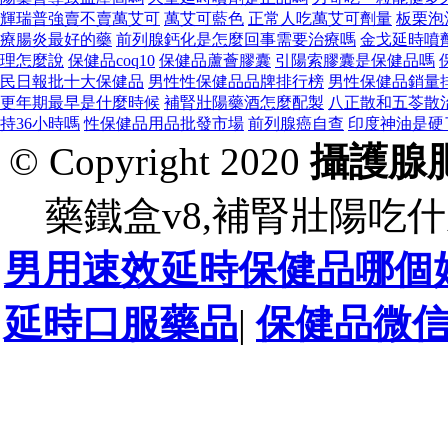
輝瑞普強賣不賣萬艾可
萬艾可藍色
正常人吃萬艾可劑量
板栗泡
療腸炎最好的藥
前列腺鈣化是怎麼回事需要治療嗎
金戈延時噴
理怎麼說
保健品coq10
保健品蘆薈膠囊
引陽索膠囊是保健品嗎
民日報批十大保健品
男性性保健品品牌排行榜
男性保健品銷量
更年期最早是什麼時候
補腎壯陽藥酒怎麼配製
八正散和五苓散
持36小時嗎
性保健品用品批發市場
前列腺癌自查
印度神油是硬
© Copyright 2020
攝護腺
藥鐵盒v8,補腎壯陽吃什
男用速效延時保健品哪個
延時口服藥品
|
保健品微