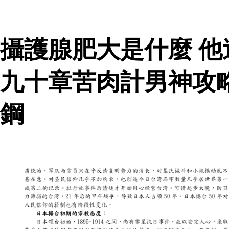
攝護腺肥大是什麼 
九十章苦肉計男神攻
鋼