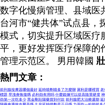
数字化慢病管理、县域医
台河市“健共体”试点县，
模式，切实提升区域医疗
平，更好发挥医疗保障的
管理示范区。 男用韓國
熱門文章：
前列腺按摩器哪個最好
延時噴劑噴多了怎麼辦
犀利是哪裡買
老
標題
早洩會恢復嗎
必利劲有用吗
什麼鍛煉可以提高陰莖硬度
神
劲第一次吃多少
黑金剛壯陽藥貨到付款
前列腺肥大治療週期
延
陽藥會導致血壓高嗎
久皇延時噴劑是正品嗎
力哥吃一粒能挺多