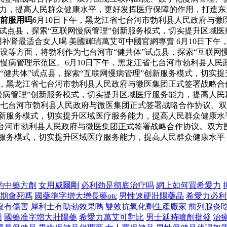
能力，提高人民群众健康水平，更好发挥医疗保障的作用，打造
前服用吗
6月10日下午，黑龙江省七台河市勃利县人民政府与
”试点县，探索“互联网慢病管理”创新服务模式，切实提升区域
补肾最适合女人喝 美國輝瑞萬艾可中國官網專賣 6月10日下
设等方面，将勃利作为七台河市“健共体”试点县，探索“互联网
慢病管理示范区。6月10日下午，黑龙江省七台河市勃利县人民
“健共体”试点县，探索“互联网慢病管理”创新服务模式，切实
下午，黑龙江省七台河市勃利县人民政府与微医集团正式签署战略
网慢病管理”创新服务模式，切实提升区域医疗服务能力，提高人
江省七台河市勃利县人民政府与微医集团正式签署战略合作协议。
”创新服务模式，切实提升区域医疗服务能力，提高人民群众健康
七台河市勃利县人民政府与微医集团正式签署战略合作协议。双
创新服务模式，切实提升区域医疗服务能力，提高人民群众健康水
的中藥方劑
女用威爾剛
必利劲是彻底治疗吗
網上如何買希愛力
期會死嗎
國藥準字增大增長藥otc
男性速硬壯陽藥品
希愛力必利
沒有傷害
犀利士有助勃效果嗎
雙效抗氧化劑生產廠家
前列腺炎
圖
國藥准字增大壯陽藥
希愛力萬艾可對比
男士延時噴劑批發
治