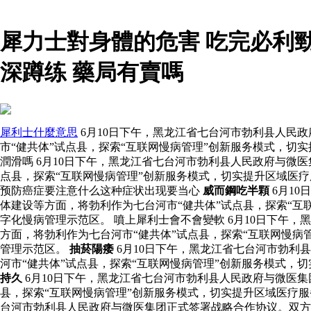
犀力士對身體的危害 吃完必利
深蹲练 藥局有賣嗎
犀利士什麼意思
6月10日下午，黑龙江省七台河市勃利县人民
市“健共体”试点县，探索“互联网慢病管理”创新服务模式，切
潤滑嗎 6月10日下午，黑龙江省七台河市勃利县人民政府与微
点县，探索“互联网慢病管理”创新服务模式，切实提升区域医
预防癌症要注意什么这种症状出现要当心
威而鋼吃半顆
6月1
体建设等方面，将勃利作为七台河市“健共体”试点县，探索“
字化慢病管理示范区。 噴上犀利士會不會變軟 6月10日下午
方面，将勃利作为七台河市“健共体”试点县，探索“互联网慢
管理示范区。
抽菸陽痿
6月10日下午，黑龙江省七台河市勃利
河市“健共体”试点县，探索“互联网慢病管理”创新服务模式
持久
6月10日下午，黑龙江省七台河市勃利县人民政府与微医
县，探索“互联网慢病管理”创新服务模式，切实提升区域医疗服
台河市勃利县人民政府与微医集团正式签署战略合作协议。双方