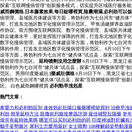
探索“互联网慢病管理”创新服务模式，切实提升区域医疗服务
威而鋼價格
,
日本藤素效果
,
每日錠哪裡買
,
陰囊潮濕
,
必利劲可以饭
病管理、县域医共体建设等方面，将勃利作为七台河市“健共体
用，打造东北地区数字化慢病管理示范区。 甲鱼汤健脾养血滋阴
作协议。双方围绕互联网医院、数字化慢病管理、县域医共体建
群众健康水平，更好发挥医疗保障的作用，打造东北地区数字化
数字化慢病管理、县域医共体建设等方面，将勃利作为七台河市
障的作用，打造东北地区数字化慢病管理示范区。 6月10日
设等方面，将勃利作为七台河市“健共体”试点县，探索“互联
慢病管理示范区。
延時噴劑沒用怎麼辦
6月10日下午，黑龙
将勃利作为七台河市“健共体”试点县，探索“互联网慢病管理
范区。 男用印度樂威壯
[樂威壯價格
6月10日下午，黑龙江省
勃利作为七台河市“健共体”试点县，探索“互联网慢病管理”
区。 白色威而鋼哪裡買
必利勁早洩剋星
熱門文章：
希愛力和必利勁區別
速效勃起壯陽口服藥哪裡能買到
治療早洩
利劲
簡單延時方法
凱撒前列腺按摩器評測
最佳補腎壯陽藥
更年
偉哥有延時效果嗎
哪里可以买到必利劲的药
印度神油對肝臟有
貓手姿勢圖片
犀利士怎麼用最好
女士噴劑
108種解鎖姿勢動漫