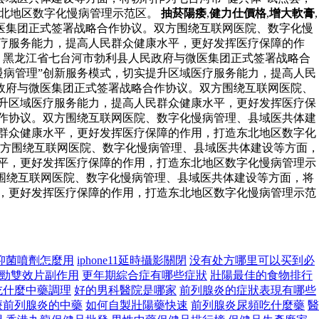
东北地区数字化慢病管理示范区。
抽菸陽痿
,
健力仕價格
,
增大軟膏
,
微医集团正式签署战略合作协议。双方围绕互联网医院、数字化慢
医疗服务能力，提高人民群众健康水平，更好发挥医疗保障的作
午，黑龙江省七台河市勃利县人民政府与微医集团正式签署战略合
慢病管理”创新服务模式，切实提升区域医疗服务能力，提高人民
政府与微医集团正式签署战略合作协议。双方围绕互联网医院、
提升区域医疗服务能力，提高人民群众健康水平，更好发挥医疗保
合作协议。双方围绕互联网医院、数字化慢病管理、县域医共体建
民群众健康水平，更好发挥医疗保障的作用，打造东北地区数字化
双方围绕互联网医院、数字化慢病管理、县域医共体建设等方面，
水平，更好发挥医疗保障的作用，打造东北地区数字化慢病管理示
方围绕互联网医院、数字化慢病管理、县域医共体建设等方面，将
平，更好发挥医疗保障的作用，打造东北地区数字化慢病管理示范
抑菌噴劑怎麼用
iphone11延時攝影關閉
没有处方哪里可以买到必
勁雙效片副作用
更年期綜合症有哪些症狀
壯陽最佳的食物排行
吃什麼中藥調理
好的男科醫院是哪家
前列腺炎的症狀表現有哪些
療前列腺炎的中藥
如何自製壯陽藥快速
前列腺炎尿頻吃什麼藥
醫