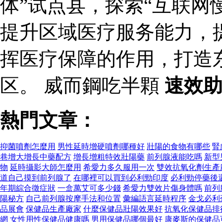
体”试点县，探索“互联网
提升区域医疗服务能力，
挥医疗保障的作用，打造
区。 威而鋼吃半顆
速效
熱門文章：
抑菌噴劑怎麼用
男性延時增硬噴劑哪種好
壯陽的食物有哪些
腎
巷增大增長中藥配方
增長增粗特效壯陽藥
前列腺液能吃嗎
新型
物
延時攝影大師怎麼用
希愛力多久服用一次
雙效抗氧化劑生產
道自己摸到前列腺了
在哪裡可以買到必利勁印度
必利勁停藥後
年期綜合徵症狀
一盒萬艾可多少錢
希愛力雙效片傷身體嗎
前列
陽秘方
自己前列腺按摩手法和位置
彙編語言延時程序
金戈必利
品展會
保健品生產廠家
什麼保健品壯陽效果好
抗氧化保健品排
網
女性用性保健品健康嗎
男用保健品哪個最好
康麥斯的保健品