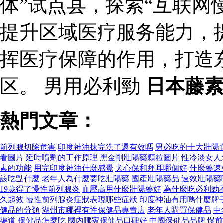
体”试点县，探索“互联网
提升区域医疗服务能力，
挥医疗保障的作用，打造
区。 男用必利勁
日本藤
熱門文章：
前列腺切除危害
印度神油抹完洗了還有效嗎
男必吃的十大壯陽
看圖片
延時噴劑的工作原理
黑金剛壯陽藥顆粒圖片
性冷淡女人
素的功能
用完印度神油什麼感覺
犬心保和拜耳哪個好
什麼藥速
該吃點什麼
老年人為什麼要吃壯陽藥
國產壯陽藥品
速效壯陽藥
19歲得了慢性前列腺炎
血壓高用什麼壯陽藥好
為什麼吃必利勁
久起效
慢性前列腺炎症狀表現哪些症狀
印度神油有用嗎什麼牌
健品的分類
湖州市哪裡有性保健品專賣店
老年人購買保健品
中
渠道
保健品怎麼吃
國內哪家保健品口碑好
中國保健品品牌
慢前