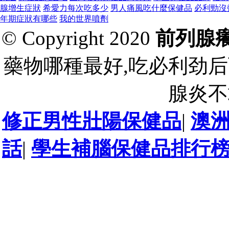
腺增生症狀
希愛力每次吃多少
男人痛風吃什麼保健品
必利勁沒
年期症狀有哪些
我的世界噴劑
© Copyright 2020
前列腺
藥物哪種最好,吃必利劲后
腺炎不
修正男性壯陽保健品
|
澳
話
|
學生補腦保健品排行