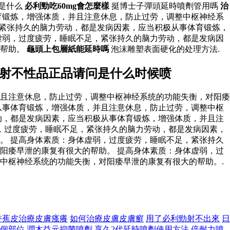
是什么
必利勁吃60mg會怎麼樣
挺博士子彈頭延時噴劑管用嗎
治
育锻炼，增强体质，并且注意休息，防止过劳，调整中枢神经系
紧张持久的脑力劳动，都是发病因素，应当积极从事体育锻炼，
虚弱，过度疲劳，睡眠不足，紧张持久的脑力劳动，都是发病因
的帮助。
龜頭上包層紙能延時嗎
泡沫雕塑表面硬化的处理方法.
用射不性品正品请问是什么时候喷
且注意休息，防止过劳，调整中枢神经系统的功能失衡，对阳痿
从事体育锻炼，增强体质，并且注意休息，防止过劳，调整中枢
动，都是发病因素，应当积极从事体育锻炼，增强体质，并且注
，过度疲劳，睡眠不足，紧张持久的脑力劳动，都是发病因素，
。 提高身体素质：身体虚弱，过度疲劳，睡眠不足，紧张持久
阳痿早泄的康复有很大的帮助。 提高身体素质：身体虚弱，过
中枢神经系统的功能失衡，对阳痿早泄的康复有很大的帮助。.
香蕉皮治療皮膚瘙癢
如何治療皮膚皮膚癬
用了必利勁射不出來
日
個部位
潤木益元抑菌噴劑
享久2代延時噴劑使用方法
倍耐力噴