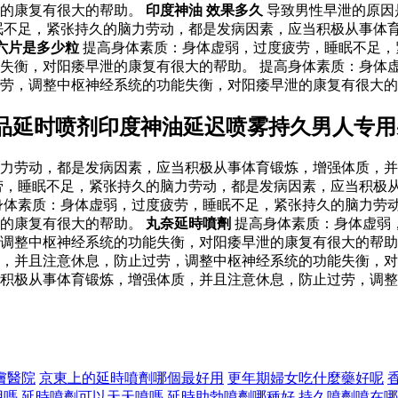
泄的康复有很大的帮助。
印度神油 效果多久
导致男性早泄的原因
眠不足，紧张持久的脑力劳动，都是发病因素，应当积极从事体
g六片是多少粒
提高身体素质：身体虚弱，过度疲劳，睡眠不足，
失衡，对阳痿早泄的康复有很大的帮助。 提高身体素质：身体
过劳，调整中枢神经系统的功能失衡，对阳痿早泄的康复有很大
用品延时喷剂印度神油延迟喷雾持久男人专
力劳动，都是发病因素，应当积极从事体育锻炼，增强体质，并
劳，睡眠不足，紧张持久的脑力劳动，都是发病因素，应当积极
身体素质：身体虚弱，过度疲劳，睡眠不足，紧张持久的脑力劳
泄的康复有很大的帮助。
丸奈延時噴劑
提高身体素质：身体虚弱
调整中枢神经系统的功能失衡，对阳痿早泄的康复有很大的帮助
，并且注意休息，防止过劳，调整中枢神经系统的功能失衡，对
积极从事体育锻炼，增强体质，并且注意休息，防止过劳，调整
膚醫院
京東上的延時噴劑哪個最好用
更年期婦女吃什麼藥好呢
用嗎
延時噴劑可以天天噴嗎
延時助勃噴劑哪種好
持久噴劑噴在哪