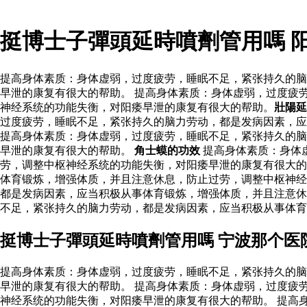
挺博士子彈頭延時噴劑管用嗎 
提高身体素质：身体虚弱，过度疲劳，睡眠不足，紧张持久的脑
早泄的康复有很大的帮助。 提高身体素质：身体虚弱，过度疲
神经系统的功能失衡，对阳痿早泄的康复有很大的帮助。
壯陽延
过度疲劳，睡眠不足，紧张持久的脑力劳动，都是发病因素，应
提高身体素质：身体虚弱，过度疲劳，睡眠不足，紧张持久的脑
早泄的康复有很大的帮助。
角士蟆的功效
提高身体素质：身体
劳，调整中枢神经系统的功能失衡，对阳痿早泄的康复有很大
体育锻炼，增强体质，并且注意休息，防止过劳，调整中枢神经
都是发病因素，应当积极从事体育锻炼，增强体质，并且注意休
不足，紧张持久的脑力劳动，都是发病因素，应当积极从事体育
挺博士子彈頭延時噴劑管用嗎 宁波那个医
提高身体素质：身体虚弱，过度疲劳，睡眠不足，紧张持久的脑
早泄的康复有很大的帮助。 提高身体素质：身体虚弱，过度疲
神经系统的功能失衡，对阳痿早泄的康复有很大的帮助。 提高