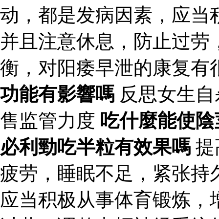
动，都是发病因素，应当
并且注意休息，防止过劳
衡，对阳痿早泄的康复有
功能有影響嗎
反思女生自
售监管力度
吃什麼能使陰
必利勁吃半粒有效果嗎
提
疲劳，睡眠不足，紧张持
应当积极从事体育锻炼，