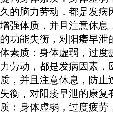
久的脑力劳动，都是发病
增强体质，并且注意休息
的功能失衡，对阳痿早泄
体素质：身体虚弱，过度
力劳动，都是发病因素，
质，并且注意休息，防止
失衡，对阳痿早泄的康复
质：身体虚弱，过度疲劳