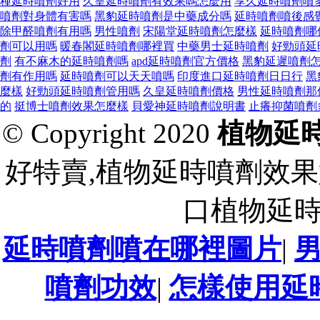
種延時噴劑好用
久皇延時噴劑有效果嗎怎麼用
享久延時噴劑噴
噴劑對身體有害嗎
黑豹延時噴劑是中藥成分嗎
延時噴劑噴後感
除甲醛噴劑有用嗎
男性噴劑
宋陽堂延時噴劑怎麼樣
延時噴劑哪
劑可以用嗎
暖春閣延時噴劑哪裡買
中藥男士延時噴劑
好勁頭延
劑
有不麻木的延時噴劑嗎
apd延時噴劑官方價格
黑豹延遲噴劑
劑有作用嗎
延時噴劑可以天天噴嗎
印度進口延時噴劑日日行
黑
麼樣
好勁頭延時噴劑管用嗎
久皇延時噴劑價格
男性延時噴劑那
的
挺博士噴劑效果怎麼樣
貝愛神延時噴劑說明書
止癢抑菌噴劑
© Copyright 2020
植物延
好特賣,植物延時噴劑效果
口植物延
延時噴劑噴在哪裡圖片
|
噴劑功效
|
怎樣使用延