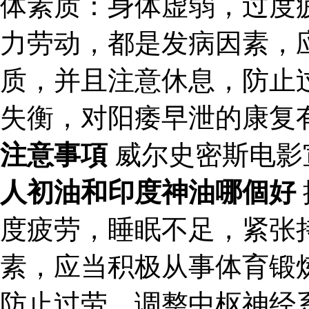
体素质：身体虚弱，过度
力劳动，都是发病因素，
质，并且注意休息，防止
失衡，对阳痿早泄的康复
注意事項
威尔史密斯电影
人初油和印度神油哪個好
度疲劳，睡眠不足，紧张
素，应当积极从事体育锻
防止过劳，调整中枢神经