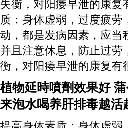
失衡，对阳痿早泄的康复
质：身体虚弱，过度疲劳
动，都是发病因素，应当
并且注意休息，防止过劳
衡，对阳痿早泄的康复有
植物延時噴劑效果好 
来泡水喝养肝排毒越活
提高身体素质：身体虚弱